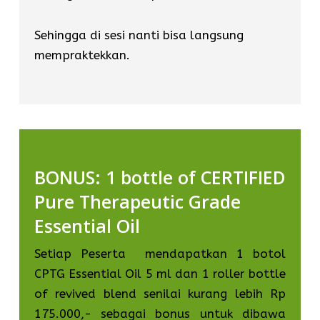
Sehingga di sesi nanti bisa langsung
mempraktekkan.
BONUS: 1 bottle of CERTIFIED
Pure Therapeutic Grade
Essential Oil
Setiap Peserta mendapatkan 1 botol
CPTG Essential Oil 5 ml dan 1 roller bottle
of revived blend senilai kurang lebih Rp
175.000,- sebagai bonus untuk dibawa