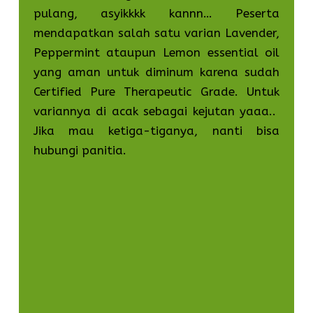
pulang, asyikkkk kannn… Peserta
mendapatkan salah satu varian Lavender,
Peppermint ataupun Lemon essential oil
yang aman untuk diminum karena sudah
Certified Pure Therapeutic Grade. Untuk
variannya di acak sebagai kejutan yaaa..
Jika mau ketiga-tiganya, nanti bisa
hubungi panitia.