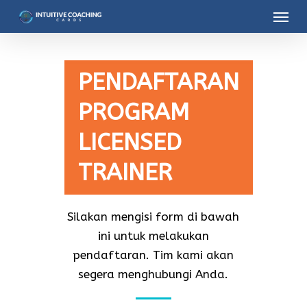
Menu
Skip
to
main
content
PENDAFTARAN
PROGRAM
LICENSED
TRAINER
Silakan mengisi form di bawah
ini untuk melakukan
pendaftaran. Tim kami akan
segera menghubungi Anda.