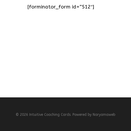
[forminator_form id=”512″]
© 2026 Intuitive Coaching Cards. Powered by
Naryamaweb