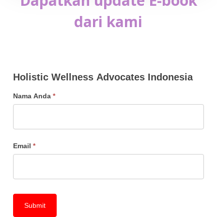
Dapatkan update E-book
dari kami
Holistic
Holistic Wellness Advocates Indonesia
Wellness
Nama Anda
*
Advocates
Indonesia
Email
*
Submit